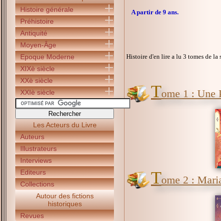
Histoire générale
A partir de 9 ans.
Préhistoire
Antiquité
Moyen-Âge
Epoque Moderne
Histoire d'en lire a lu 3 tomes de la 
XIXè siècle
XXè siècle
T
ome 1 : Une P
XXIè siècle
Les Acteurs du Livre
Auteurs
Illustrateurs
Interviews
Editeurs
T
ome 2 : Maria
Collections
Autour des fictions
historiques
Revues