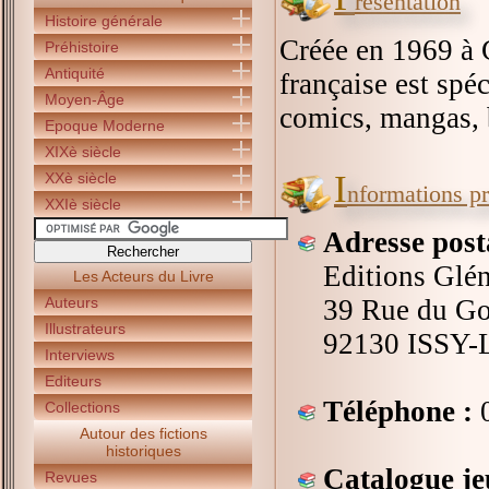
résentation
Histoire générale
Créée en 1969 à 
Préhistoire
Antiquité
française est spé
Moyen-Âge
comics, mangas, b
Epoque Moderne
XIXè siècle
I
XXè siècle
nformations pr
XXIè siècle
Adresse post
Editions Glén
Les Acteurs du Livre
Auteurs
39 Rue du Go
Illustrateurs
92130 ISS
Interviews
Editeurs
Téléphone :
0
Collections
Autour des fictions
historiques
Catalogue je
Revues