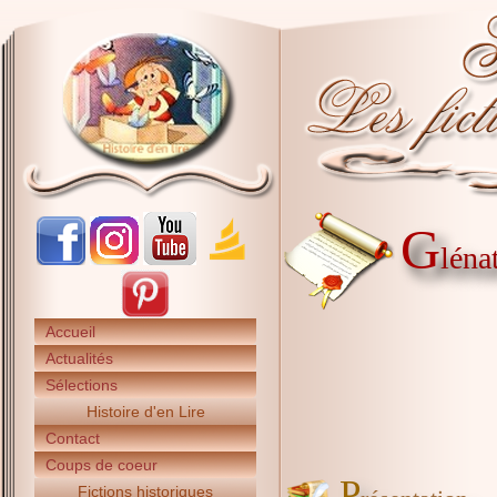
G
léna
Accueil
Actualités
Sélections
Histoire d'en Lire
Contact
Coups de coeur
P
Fictions historiques