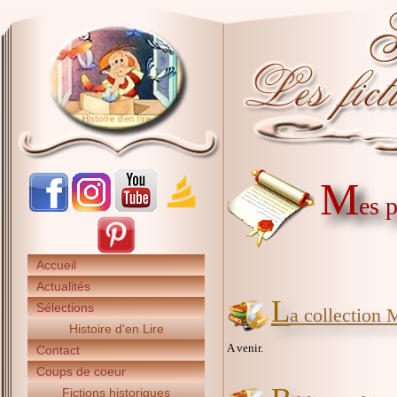
M
es 
Accueil
Actualités
L
Sélections
a collection 
Histoire d'en Lire
A venir.
Contact
Coups de coeur
Fictions historiques