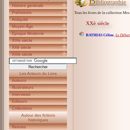
B
ibliographie
Histoire générale
Préhistoire
Tous les livres de la collection Mes 
Antiquité
XXè siècle
Moyen-Âge
Epoque Moderne
BATHIAS Céline
,
Le Déba
XIXè siècle
XXè siècle
XXIè siècle
Les Acteurs du Livre
Auteurs
Illustrateurs
Interviews
Editeurs
Collections
Autour des fictions
historiques
Revues