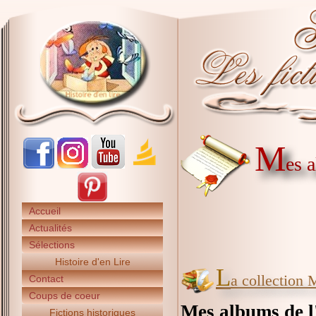
M
es 
Accueil
Actualités
Sélections
Histoire d'en Lire
L
a collection 
Contact
Coups de coeur
Mes albums de l
Fictions historiques