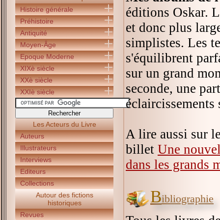
éditions Oskar. 
Histoire générale
Préhistoire
et donc plus larg
Antiquité
simplistes. Les t
Moyen-Âge
s'équilibrent par
Epoque Moderne
XIXè siècle
sur un grand mom
XXè siècle
seconde, une par
XXIè siècle
éclaircissements 
Les Acteurs du Livre
A lire aussi sur 
Auteurs
billet
Une nouvell
Illustrateurs
Interviews
dans les grands 
Editeurs
Collections
B
Autour des fictions
ibliographie
historiques
Revues