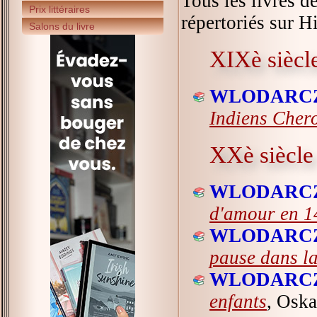
Tous les livres d
Prix littéraires
répertoriés sur Hi
Salons du livre
XIXè siècl
WLODARCZY
Indiens Cher
XXè siècle
WLODARCZY
d'amour en 1
WLODARCZY
pause dans l
WLODARCZY
enfants
, Oska