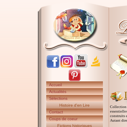
Accueil
Actualités
Sélections
Histoire d'en Lire
Collection 
essentielle
Contact
construits 
Coups de coeur
Autant dire
Fictions historiques