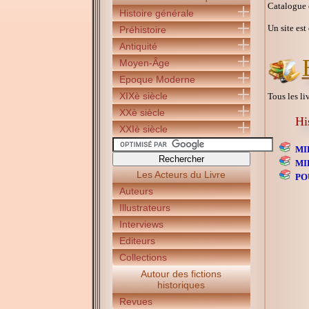
Catalogue 
Histoire générale
Un site est
Préhistoire
Antiquité
Moyen-Âge
Epoque Moderne
XIXè siècle
Tous les li
XXè siècle
Hi
XXIè siècle
MI
MI
Les Acteurs du Livre
PO
Auteurs
Illustrateurs
Interviews
Editeurs
Collections
Autour des fictions
historiques
Revues