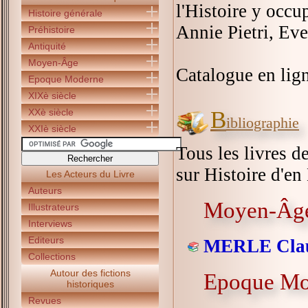
l'Histoire y occ
Histoire générale
Annie Pietri, Eve
Préhistoire
Antiquité
Moyen-Âge
Catalogue en lign
Epoque Moderne
XIXè siècle
XXè siècle
B
ibliographie
XXIè siècle
Tous les livres d
sur Histoire d'en 
Les Acteurs du Livre
Auteurs
Moyen-Âg
Illustrateurs
Interviews
Editeurs
MERLE Cla
Collections
Autour des fictions
Epoque Mo
historiques
Revues