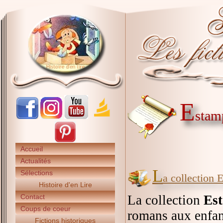
E
stam
Accueil
Actualités
L
Sélections
a collection 
Histoire d'en Lire
Contact
La collection
Est
Coups de coeur
romans aux enfant
Fictions historiques