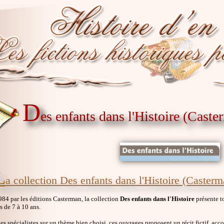
D
es enfants dans l'Histoire (Caste
L
a collection Des enfants dans l'Histoire (Casterm
84 par les éditions Casterman, la collection
Des enfants dans l'Histoire
présente to
s de 7 à 10 ans.
des spécialistes sur un thème bien choisi, ces ouvrages proposent un récit fictif, a