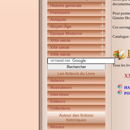
documentair
Histoire générale
Préhistoire
Pour permet
Ginette Ho
Antiquité
Moyen-Âge
Ces ouvrage
Epoque Moderne
Catalogue 
XIXè siècle
XXè siècle
XXIè siècle
Tous les li
Les Acteurs du Livre
XX
Auteurs
Illustrateurs
HA
PO
Interviews
Editeurs
Collections
Autour des fictions
historiques
Revues