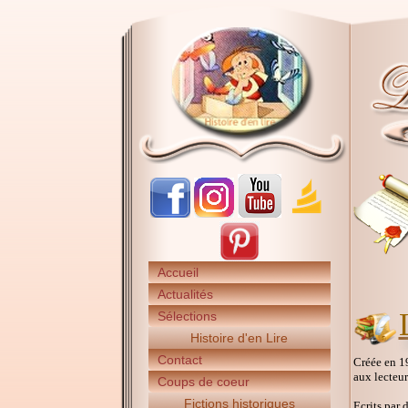
Accueil
Actualités
Sélections
Histoire d'en Lire
Contact
Créée en 19
aux lecteur
Coups de coeur
Fictions historiques
Ecrits par 