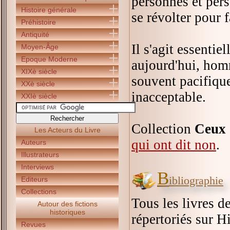
personnes et pers
Histoire générale
se révolter pour f
Préhistoire
Antiquité
Il s'agit essenti
Moyen-Âge
Epoque Moderne
aujourd'hui, homm
XIXè siècle
souvent pacifiqu
XXè siècle
inacceptable.
XXIè siècle
Collection
Ceux 
Les Acteurs du Livre
qui ont dit non
.
Auteurs
Illustrateurs
Interviews
B
ibliographie
Editeurs
Collections
Tous les livres d
Autour des fictions
historiques
répertoriés sur Hi
Revues