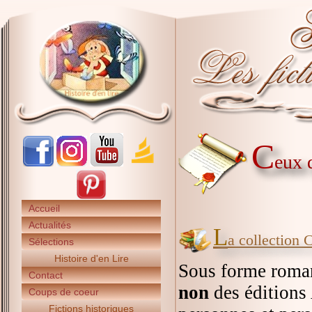
C
eux 
Accueil
Actualités
L
a collection 
Sélections
Histoire d'en Lire
Sous forme roman
Contact
non
des éditions 
Coups de coeur
Fictions historiques