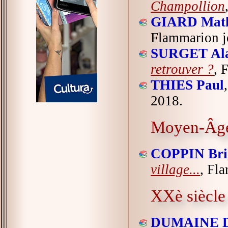
Champollion
GIARD Math
Flammarion j
SURGET Al
retrouver ?
, 
THIES Paul
2018.
Moyen-Âg
COPPIN Brig
village...
, Fl
XXè siècle
DUMAINE D