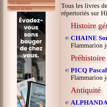
Prix littéraires
Tous les livres d
Salons du livre
répertoriés sur Hi
Histoire gé
CHAINE So
Flammarion j
Préhistoire
PICQ Pascal
Flammarion j
Antiquité
ALPHANDAR