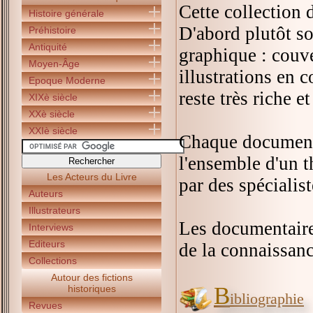
Cette collection 
Histoire générale
D'abord plutôt so
Préhistoire
Antiquité
graphique : couve
Moyen-Âge
illustrations en 
Epoque Moderne
reste très riche e
XIXè siècle
XXè siècle
XXIè siècle
Chaque documenta
l'ensemble d'un th
Les Acteurs du Livre
par des spécialist
Auteurs
Illustrateurs
Les documentaire
Interviews
Editeurs
de la connaissanc
Collections
Autour des fictions
B
historiques
ibliographie
Revues