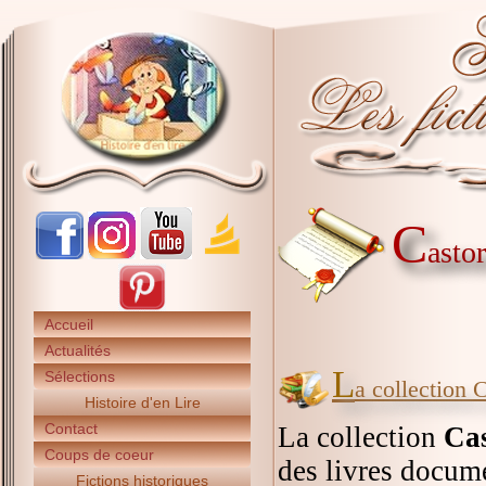
C
asto
Accueil
Actualités
L
Sélections
a collection
Histoire d'en Lire
Contact
La collection
Ca
Coups de coeur
des livres docume
Fictions historiques