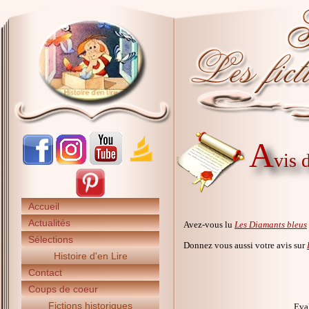
A
vis 
Accueil
Actualités
Avez-vous lu
Les Diamants bleus
Sélections
Donnez vous aussi votre avis sur
Histoire d'en Lire
Contact
Coups de coeur
Fictions historiques
Eval