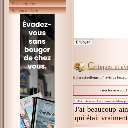
Prix littéraires
Salons du livre
C
ritiques et a
Il y a actuellement 4 avis de lecteu
Trier les avis sur
L
1. Abc : Avis sur Les Diamants bleus po
J'ai beaucoup ai
qui était vraiment