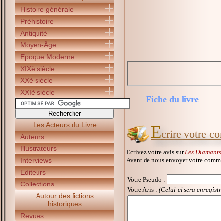
Histoire générale
Préhistoire
Antiquité
Moyen-Âge
Epoque Moderne
XIXè siècle
XXè siècle
XXIè siècle
Fiche du livre
Les Acteurs du Livre
E
crire votre c
Auteurs
Illustrateurs
Ecrivez votre avis sur
Les Diamants
Avant de nous envoyer votre commen
Interviews
Editeurs
Votre Pseudo
:
Collections
Votre Avis :
(Celui-ci sera enregist
Autour des fictions
historiques
Revues