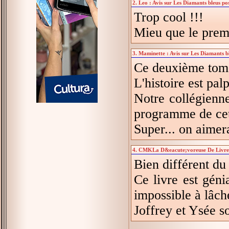
2. Leo : Avis sur Les Diamants bleus po
Trop cool !!!
Mieu que le prem
3. Maminette : Avis sur Les Diamants b
Ce deuxième tome 
L'histoire est pal
Notre collégienn
programme de cett
Super... on aimera
4. CMKLa D&eacute;voreuse De Livres :
Bien différent du 
Ce livre est géni
impossible à lâch
Joffrey et Ysée so