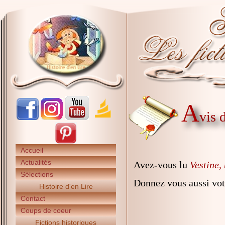
A
vis 
Accueil
Actualités
Avez-vous lu
Vestine,
Sélections
Donnez vous aussi vot
Histoire d'en Lire
Contact
Coups de coeur
Fictions historiques