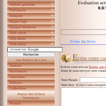
Evaluation act
Histoire générale
0.0
/
Préhistoire
Antiquité
Moyen-Âge
Epoque Moderne
XIXè siècle
XXè siècle
Fiche du livre
XXIè siècle
E
crire votre c
Les Acteurs du Livre
Auteurs
Ecrivez votre avis sur
Vestine, une 
Avant de nous envoyer votre commen
Illustrateurs
Interviews
Votre Pseudo
:
Editeurs
Votre Avis :
(Celui-ci sera enregist
Collections
Autour des fictions
historiques
Revues