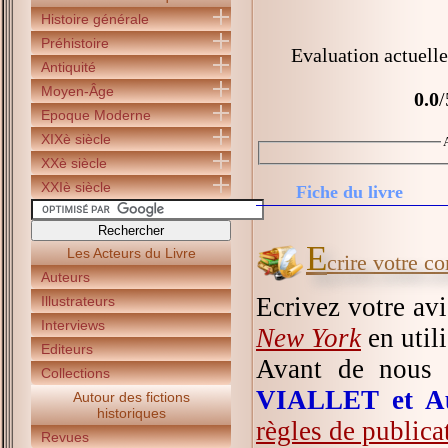
Histoire générale
Préhistoire
Evaluation actuelle
Antiquité
Moyen-Âge
0.0
/
Epoque Moderne
XIXè siècle
XXè siècle
XXIè siècle
Fiche du livre
E
Les Acteurs du Livre
crire votre c
Auteurs
Ecrivez votre av
Illustrateurs
Interviews
New York
en utili
Editeurs
Avant de nous 
Collections
VIALLET et A
Autour des fictions
historiques
règles de publica
Revues