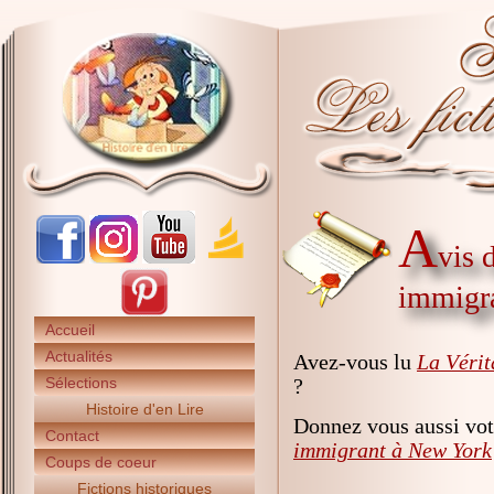
A
vis 
immigr
Accueil
Actualités
Avez-vous lu
La Vérit
Sélections
?
Histoire d'en Lire
Donnez vous aussi vot
Contact
immigrant à New York
Coups de coeur
Fictions historiques