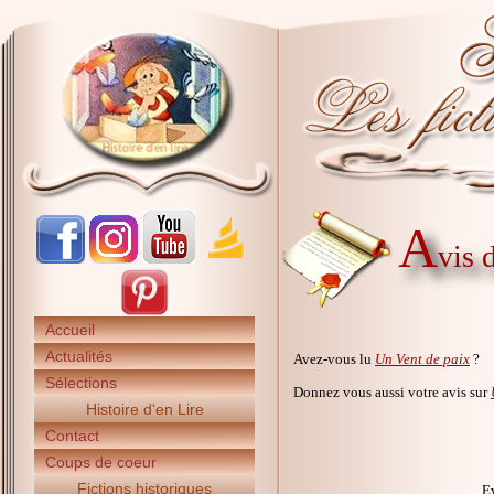
A
vis 
Accueil
Actualités
Avez-vous lu
Un Vent de paix
?
Sélections
Donnez vous aussi votre avis sur
Histoire d'en Lire
Contact
Coups de coeur
Fictions historiques
Ev