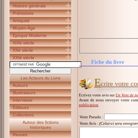
Histoire générale
Préhistoire
Antiquité
Moyen-Âge
Epoque Moderne
XIXè siècle
XXè siècle
XXIè siècle
Fiche du livre
Les Acteurs du Livre
E
crire votre c
Auteurs
Illustrateurs
Ecrivez votre avis sur
Un Vent de p
Avant de nous envoyer votre com
Interviews
publication
.
Editeurs
Collections
Votre Pseudo
:
Autour des fictions
Votre Avis :
(Celui-ci sera enregist
historiques
Revues