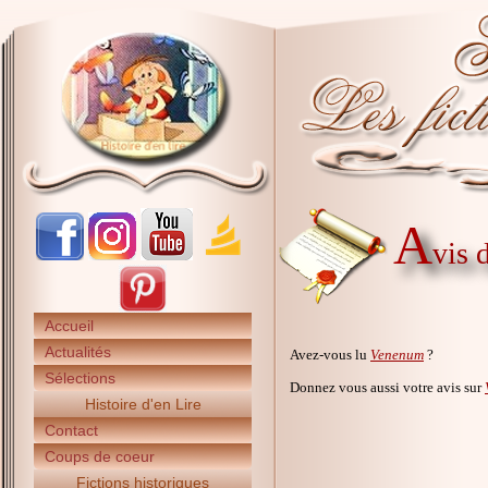
A
vis 
Accueil
Actualités
Avez-vous lu
Venenum
?
Sélections
Donnez vous aussi votre avis sur
Histoire d'en Lire
Contact
Coups de coeur
Fictions historiques