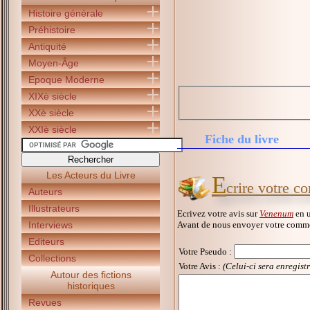
Histoire générale
Préhistoire
Antiquité
Moyen-Âge
Epoque Moderne
XIXè siècle
XXè siècle
XXIè siècle
Fiche du livre
Les Acteurs du Livre
E
crire votre 
Auteurs
Illustrateurs
Ecrivez votre avis sur
Venenum
en u
Avant de nous envoyer votre commen
Interviews
Editeurs
Votre Pseudo
:
Collections
Votre Avis :
(Celui-ci sera enregist
Autour des fictions
historiques
Revues