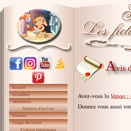
A
vis 
Accueil
Actualités
Avez-vous lu
Vango :
Sélections
Donnez vous aussi vot
Histoire d'en Lire
Contact
Coups de coeur
Fictions historiques