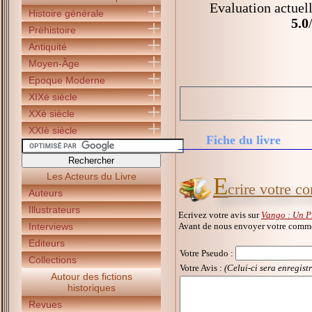
Evaluation actuel
Histoire générale
5.0
Préhistoire
Antiquité
Moyen-Âge
Epoque Moderne
XIXè siècle
XXè siècle
XXIè siècle
Fiche du livre
Les Acteurs du Livre
E
crire votre 
Auteurs
Illustrateurs
Ecrivez votre avis sur
Vango : Un P
Avant de nous envoyer votre commen
Interviews
Editeurs
Votre Pseudo
:
Collections
Votre Avis :
(Celui-ci sera enregist
Autour des fictions
historiques
Revues