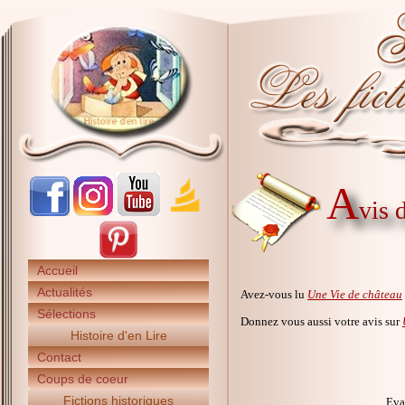
A
vis 
Accueil
Actualités
Avez-vous lu
Une Vie de château
Sélections
Donnez vous aussi votre avis sur
Histoire d'en Lire
Contact
Coups de coeur
Fictions historiques
Eva