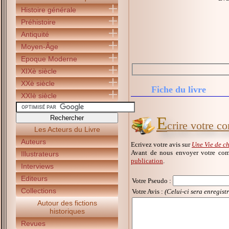
Histoire générale
Préhistoire
Antiquité
Moyen-Âge
Epoque Moderne
XIXè siècle
XXè siècle
Fiche du livre
XXIè siècle
E
crire votre c
Les Acteurs du Livre
Auteurs
Ecrivez votre avis sur
Une Vie de c
Avant de nous envoyer votre com
Illustrateurs
publication
.
Interviews
Editeurs
Votre Pseudo
:
Collections
Votre Avis :
(Celui-ci sera enregist
Autour des fictions
historiques
Revues