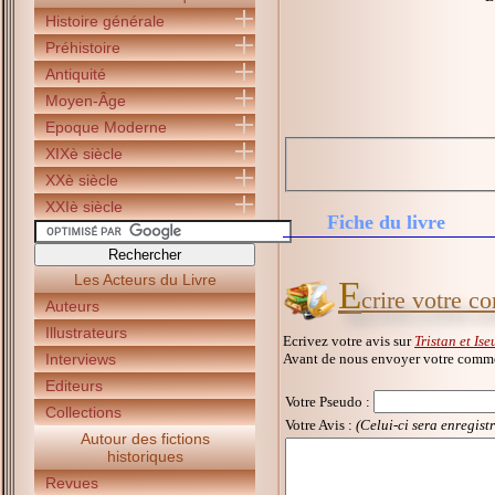
Histoire générale
Préhistoire
Antiquité
Moyen-Âge
Epoque Moderne
XIXè siècle
XXè siècle
XXIè siècle
Fiche du livre
Les Acteurs du Livre
E
crire votre c
Auteurs
Illustrateurs
Ecrivez votre avis sur
Tristan et Ise
Avant de nous envoyer votre commen
Interviews
Editeurs
Votre Pseudo
:
Collections
Votre Avis :
(Celui-ci sera enregist
Autour des fictions
historiques
Revues