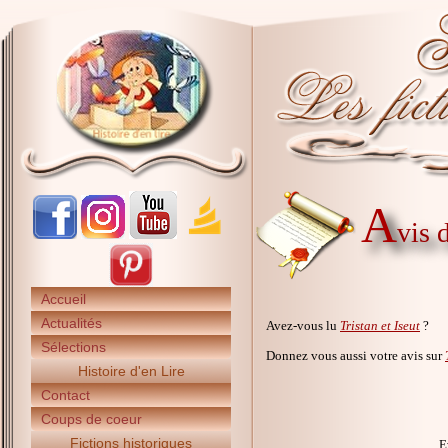
A
vis 
Accueil
Actualités
Avez-vous lu
Tristan et Iseut
?
Sélections
Donnez vous aussi votre avis sur
Histoire d'en Lire
Contact
Coups de coeur
Fictions historiques
E