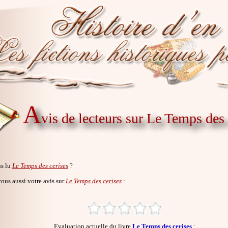
A
vis de lecteurs sur Le Temps des 
s lu
Le Temps des cerises
?
us aussi votre avis sur
Le Temps des cerises
:
Evaluation actuelle du livre
Le Temps des cerises
: