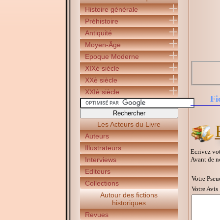
Histoire générale
Préhistoire
Antiquité
Moyen-Âge
Epoque Moderne
XIXè siècle
XXè siècle
XXIè siècle
Fi
Les Acteurs du Livre
Auteurs
Illustrateurs
Ecrivez vot
Avant de n
Interviews
Editeurs
Votre Pseu
Collections
Votre Avis 
Autour des fictions
historiques
Revues