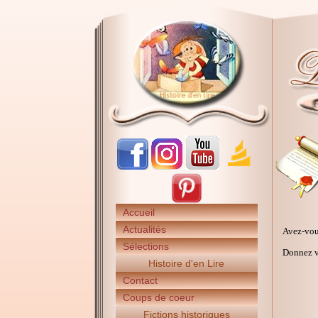
Accueil
Actualités
Avez-vou
Sélections
Donnez vo
Histoire d'en Lire
Contact
Coups de coeur
Fictions historiques