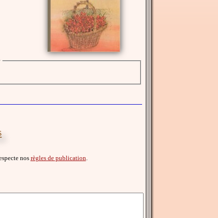
r
s
 respecte nos
règles de publication
.