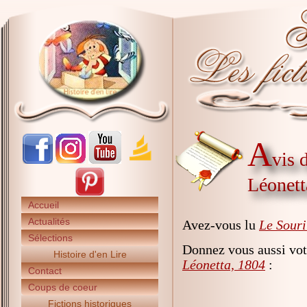
A
vis 
Léonett
Accueil
Actualités
Avez-vous lu
Le Souri
Sélections
Donnez vous aussi vot
Histoire d'en Lire
Léonetta, 1804
:
Contact
Coups de coeur
Fictions historiques