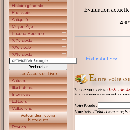
Histoire générale
Evaluation actuelle
Préhistoire
Antiquité
4.0
/
Moyen-Âge
Epoque Moderne
XIXè siècle
XXè siècle
XXIè siècle
Fiche du livre
Les Acteurs du Livre
E
crire votre c
Auteurs
Illustrateurs
Ecrivez votre avis sur
Le Sourire de
Avant de nous envoyer votre commen
Interviews
Editeurs
Votre Pseudo
:
Collections
Votre Avis :
(Celui-ci sera enregist
Autour des fictions
historiques
Revues