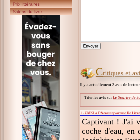
Prix littéraires
Salons du livre
C
ritiques et a
Il y a actuellement 2 avis de lecteu
Trier les avis sur
Le Sourire de J
1. CMKLa D&eacute;voreuse De Livres :
Captivant ! J'ai
coche d'eau, en 