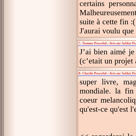
certains personn
Malheureusement a
suite à cette fin :(
J'aurai voulu que 
7. Tommo Peaceful : Avis sur Soldat Pe
J’ai bien aimé je
(c’etait un projet
8. Charlie Peaceful : Avis sur Soldat P
super livre, ma
mondiale. la fin
coeur melancoliq
qu'est-ce qu'est l