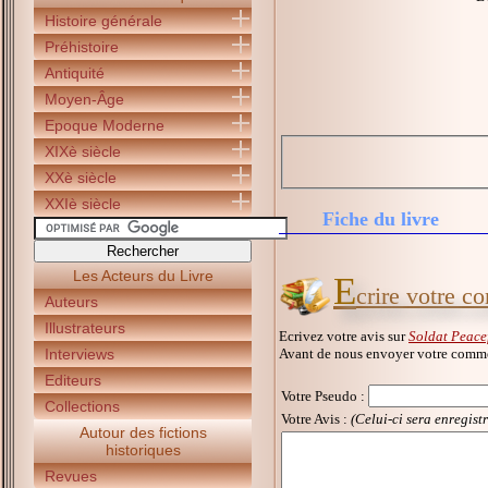
Histoire générale
Préhistoire
Antiquité
Moyen-Âge
Epoque Moderne
XIXè siècle
XXè siècle
XXIè siècle
Fiche du livre
Les Acteurs du Livre
E
crire votre c
Auteurs
Illustrateurs
Ecrivez votre avis sur
Soldat Peace
Avant de nous envoyer votre commen
Interviews
Editeurs
Votre Pseudo
:
Collections
Votre Avis :
(Celui-ci sera enregist
Autour des fictions
historiques
Revues