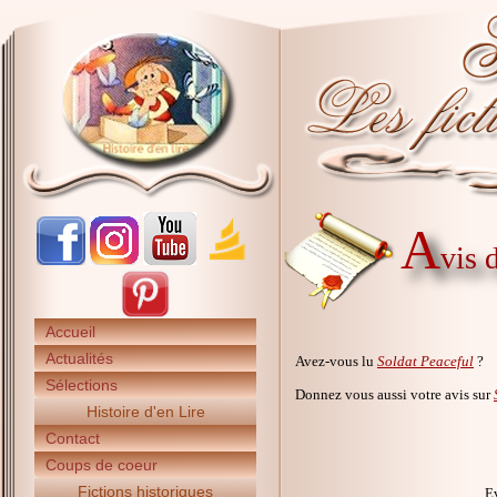
A
vis 
Accueil
Actualités
Avez-vous lu
Soldat Peaceful
?
Sélections
Donnez vous aussi votre avis sur
Histoire d'en Lire
Contact
Coups de coeur
Fictions historiques
Ev