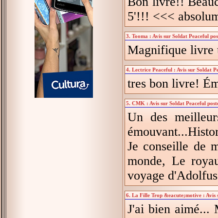
Bon livre!! Beauco
5'!!! <<< absolume
3. Tooma : Avis sur Soldat Peaceful pos
Magnifique livre
4. Lectrice Peaceful : Avis sur Soldat P
tres bon livre! É
5. CMK : Avis sur Soldat Peaceful post
Un des meilleur
émouvant...Histor
Je conseille de 
monde, Le royaum
voyage d'Adolfus T
6. La Fille Trop &eacute;motive : Avis 
J'ai bien aimé...