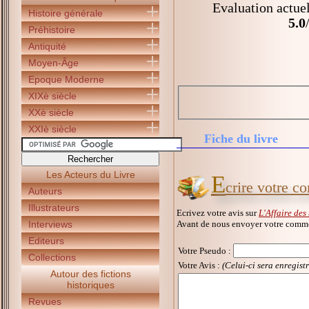
Evaluation actuel
Histoire générale
5.0
Préhistoire
Antiquité
Moyen-Âge
Epoque Moderne
XIXè siècle
XXè siècle
XXIè siècle
Fiche du livre
Les Acteurs du Livre
E
crire votre c
Auteurs
Illustrateurs
Ecrivez votre avis sur
L'Affaire des 
Avant de nous envoyer votre commen
Interviews
Editeurs
Votre Pseudo
:
Collections
Votre Avis :
(Celui-ci sera enregist
Autour des fictions
historiques
Revues