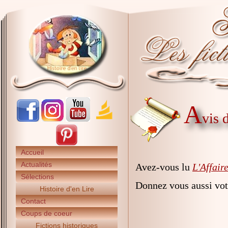
A
vis 
Accueil
Actualités
Avez-vous lu
L'Affaire
Sélections
Donnez vous aussi vot
Histoire d'en Lire
Contact
Coups de coeur
Fictions historiques