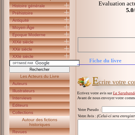
Evaluation act
Histoire générale
5.0
Préhistoire
Antiquité
Moyen-Âge
Epoque Moderne
XIXè siècle
XXè siècle
XXIè siècle
Fiche du livre
Les Acteurs du Livre
E
crire votre c
Auteurs
Illustrateurs
Ecrivez votre avis sur
La Sarabande
Avant de nous envoyer votre commen
Interviews
Editeurs
Votre Pseudo
:
Collections
Votre Avis :
(Celui-ci sera enregist
Autour des fictions
historiques
Revues