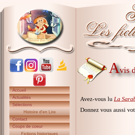
A
vis 
Accueil
Actualités
Avez-vous lu
La Sarab
Sélections
Donnez vous aussi vot
Histoire d'en Lire
Contact
Coups de coeur
Fictions historiques