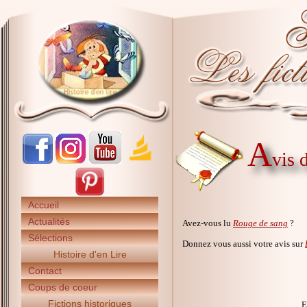
A
vis 
Accueil
Actualités
Avez-vous lu
Rouge de sang
?
Sélections
Donnez vous aussi votre avis sur
Histoire d'en Lire
Contact
Coups de coeur
Fictions historiques
E