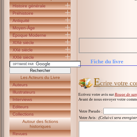
Histoire générale
Préhistoire
Antiquité
Moyen-Âge
Epoque Moderne
XIXè siècle
XXè siècle
XXIè siècle
Fiche du livre
Les Acteurs du Livre
E
crire votre 
Auteurs
Illustrateurs
Ecrivez votre avis sur
Rouge de sa
Avant de nous envoyer votre commen
Interviews
Editeurs
Votre Pseudo
:
Collections
Votre Avis :
(Celui-ci sera enregist
Autour des fictions
historiques
Revues