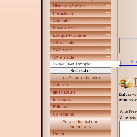
Histoire générale
Préhistoire
Antiquité
Moyen-Âge
Epoque Moderne
XIXè siècle
XXè siècle
XXIè siècle
Fi
Les Acteurs du Livre
Auteurs
Illustrateurs
Ecrivez vot
Avant de n
Interviews
Editeurs
Votre Pseu
Collections
Votre Avis 
Autour des fictions
historiques
Revues