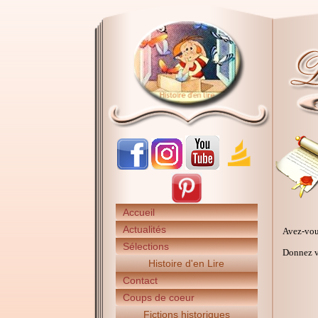
Accueil
Actualités
Avez-vou
Sélections
Donnez vo
Histoire d'en Lire
Contact
Coups de coeur
Fictions historiques