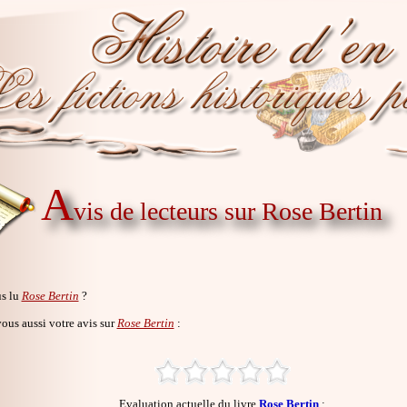
A
vis de lecteurs sur Rose Bertin
s lu
Rose Bertin
?
us aussi votre avis sur
Rose Bertin
:
Evaluation actuelle du livre
Rose Bertin
: