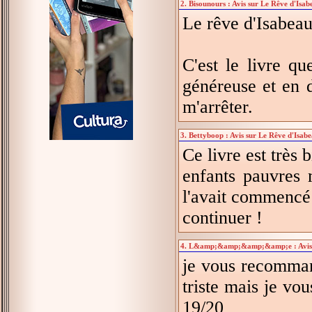
2. Bisounours : Avis sur Le Rêve d'Isab
Le rêve d'Isabeau
C'est le livre qu
généreuse et en d
m'arrêter.
3. Bettyboop : Avis sur Le Rêve d'Isabe
Ce livre est très
enfants pauvres 
l'avait commencé l
continuer !
4. L&amp;&amp;&amp;&amp;e : Avis su
je vous recomman
triste mais je v
19/20