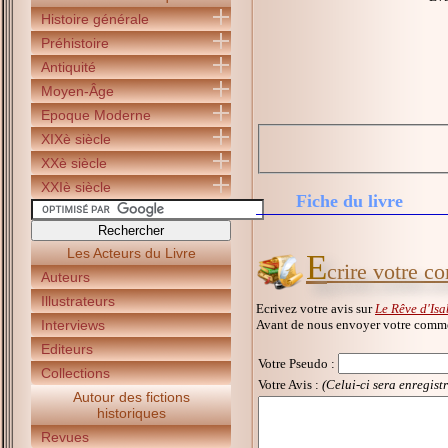
Histoire générale
Préhistoire
Antiquité
Moyen-Âge
Epoque Moderne
XIXè siècle
XXè siècle
XXIè siècle
Fiche du livre
Les Acteurs du Livre
E
crire votre c
Auteurs
Illustrateurs
Ecrivez votre avis sur
Le Rêve d'Is
Avant de nous envoyer votre commen
Interviews
Editeurs
Votre Pseudo
:
Collections
Votre Avis :
(Celui-ci sera enregist
Autour des fictions
historiques
Revues