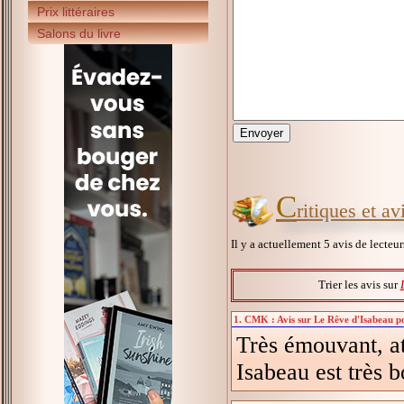
Prix littéraires
Salons du livre
C
ritiques et a
Il y a actuellement 5 avis de lecteu
Trier les avis sur
1. CMK : Avis sur Le Rêve d'Isabeau po
Très émouvant, at
Isabeau est très b