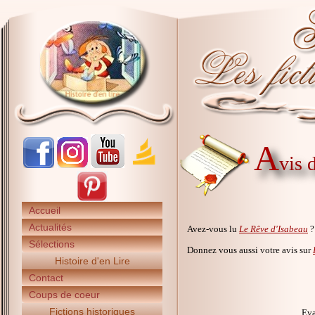
A
vis 
Accueil
Actualités
Avez-vous lu
Le Rêve d'Isabeau
?
Sélections
Donnez vous aussi votre avis sur
Histoire d'en Lire
Contact
Coups de coeur
Fictions historiques
Eva