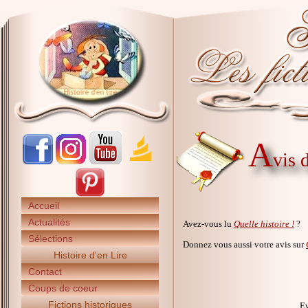
A
vis 
Accueil
Actualités
Avez-vous lu
Quelle histoire !
?
Sélections
Donnez vous aussi votre avis sur
Histoire d'en Lire
Contact
Coups de coeur
Fictions historiques
Ev