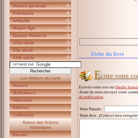
Histoire générale
Préhistoire
Antiquité
Moyen-Âge
Epoque Moderne
XIXè siècle
XXè siècle
Fiche du livre
XXIè siècle
E
crire votre c
Les Acteurs du Livre
Auteurs
Ecrivez votre avis sur
Quelle histoir
Avant de nous envoyer votre commen
Illustrateurs
de publication
.
Interviews
Editeurs
Votre Pseudo
:
Collections
Votre Avis :
(Celui-ci sera enregist
Autour des fictions
historiques
Revues