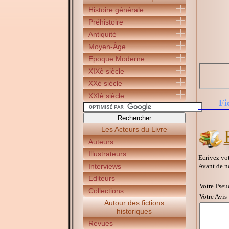
Histoire générale
Préhistoire
Antiquité
Moyen-Âge
Epoque Moderne
XIXè siècle
XXè siècle
XXIè siècle
Fi
Les Acteurs du Livre
Auteurs
Illustrateurs
Ecrivez vot
Avant de n
Interviews
Editeurs
Votre Pseu
Collections
Votre Avis 
Autour des fictions
historiques
Revues