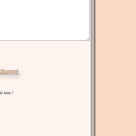
idnappé
e faire !