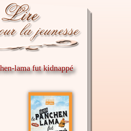
chen-lama fut kidnappé