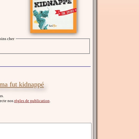
ins cher
ama fut kidnappé
us.
specte nos
règles de publication
.