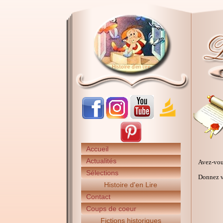
Accueil
Actualités
Avez-vou
Sélections
Donnez vo
Histoire d'en Lire
Contact
Coups de coeur
Fictions historiques