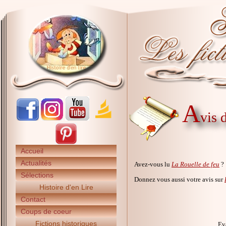
A
vis 
Accueil
Actualités
Avez-vous lu
La Rouelle de feu
?
Sélections
Donnez vous aussi votre avis sur
Histoire d'en Lire
Contact
Coups de coeur
Fictions historiques
Eva