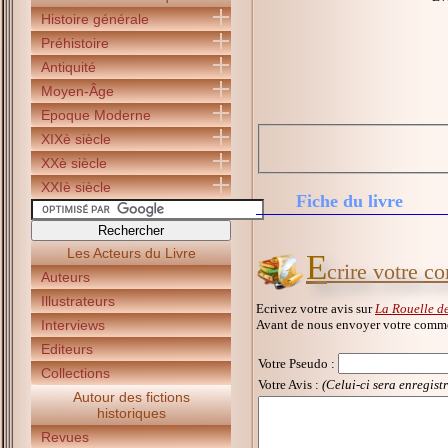
Histoire générale
Préhistoire
Antiquité
Moyen-Âge
Epoque Moderne
XIXè siècle
XXè siècle
XXIè siècle
Fiche du livre
Les Acteurs du Livre
E
crire votre c
Auteurs
Illustrateurs
Ecrivez votre avis sur
La Rouelle de
Avant de nous envoyer votre commen
Interviews
Editeurs
Votre Pseudo
:
Collections
Votre Avis :
(Celui-ci sera enregist
Autour des fictions
historiques
Revues