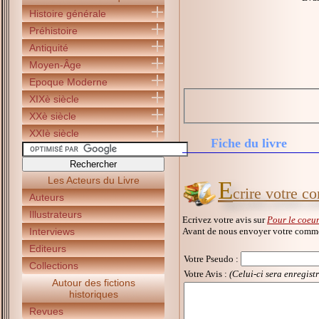
Histoire générale
Préhistoire
Antiquité
Moyen-Âge
Epoque Moderne
XIXè siècle
XXè siècle
XXIè siècle
Fiche du livre
Les Acteurs du Livre
E
crire votre c
Auteurs
Illustrateurs
Ecrivez votre avis sur
Pour le coeur
Avant de nous envoyer votre commen
Interviews
Editeurs
Votre Pseudo
:
Collections
Votre Avis :
(Celui-ci sera enregist
Autour des fictions
historiques
Revues