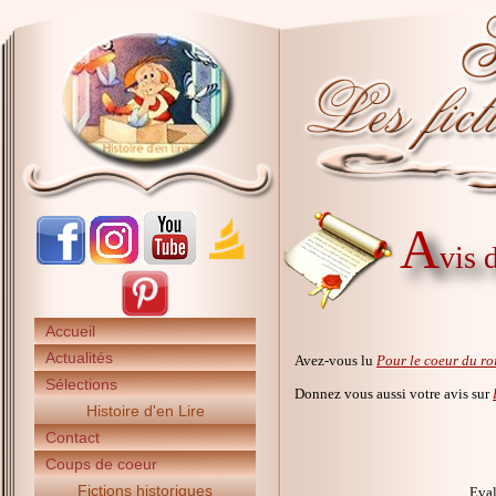
A
vis 
Accueil
Actualités
Avez-vous lu
Pour le coeur du ro
Sélections
Donnez vous aussi votre avis sur
Histoire d'en Lire
Contact
Coups de coeur
Fictions historiques
Eval