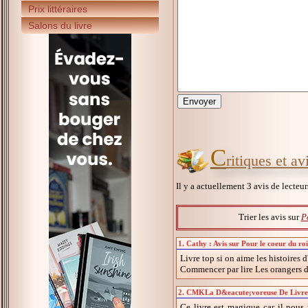
Prix littéraires
Salons du livre
C
ritiques et av
Il y a actuellement 3 avis de lecteu
Trier les avis sur
P
1. Cathy : Avis sur Pour le coeur du ro
Livre top si on aime les histoires 
Commencer par lire Les orangers de
2. CMKLa D&eacute;voreuse De Livres :
Ce livre est magique car il nous