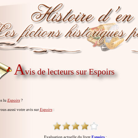
A
vis de lecteurs sur Espoirs
s lu
Espoirs
?
us aussi votre avis sur
Espoirs
:
Evaluation actuelle du livre
Espoirs
: