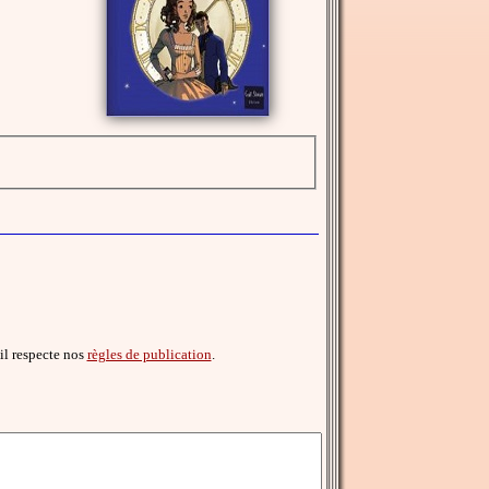
'il respecte nos
règles de publication
.