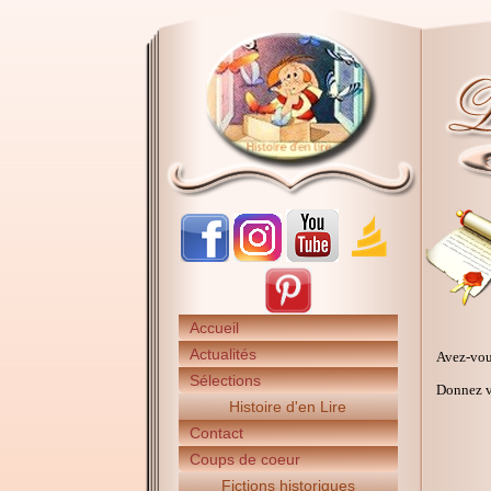
Accueil
Actualités
Avez-vou
Sélections
Donnez vo
Histoire d'en Lire
Contact
Coups de coeur
Fictions historiques