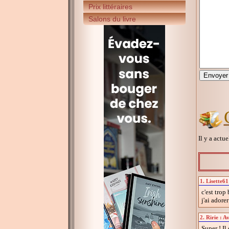
Prix littéraires
Salons du livre
Il y a actu
1. Lisette61
c'est trop 
j'ai adorer
2. Ririe : A
Super ! Il 