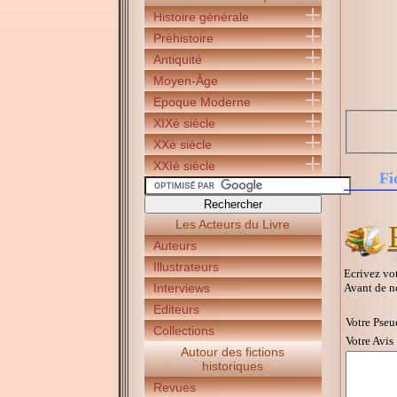
Histoire générale
Préhistoire
Antiquité
Moyen-Âge
Epoque Moderne
XIXè siècle
XXè siècle
XXIè siècle
Fi
Les Acteurs du Livre
Auteurs
Illustrateurs
Ecrivez vot
Avant de n
Interviews
Editeurs
Votre Pseu
Collections
Votre Avis 
Autour des fictions
historiques
Revues