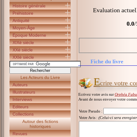
Histoire générale
Evaluation actuel
Préhistoire
Antiquité
0.0
/
Moyen-Âge
Epoque Moderne
XIXè siècle
XXè siècle
XXIè siècle
Fiche du livre
Les Acteurs du Livre
E
crire votre c
Auteurs
Illustrateurs
Ecrivez votre avis sur
Orphéa Fabula
Avant de nous envoyer votre commen
Interviews
Editeurs
Votre Pseudo
:
Collections
Votre Avis :
(Celui-ci sera enregist
Autour des fictions
historiques
Revues