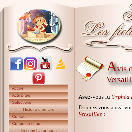
A
vis 
Versaill
Accueil
Actualités
Avez-vous lu
Orphéa F
Sélections
Donnez vous aussi vot
Histoire d'en Lire
Versailles
:
Contact
Coups de coeur
Fictions historiques