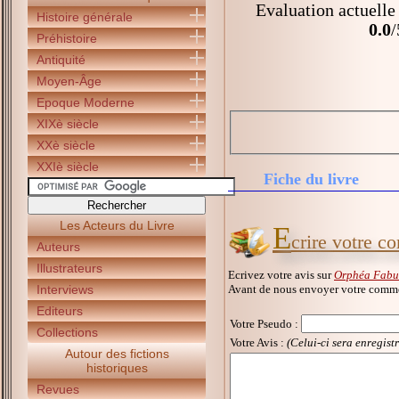
Evaluation actuelle
Histoire générale
0.0
/
Préhistoire
Antiquité
Moyen-Âge
Epoque Moderne
XIXè siècle
XXè siècle
XXIè siècle
Fiche du livre
Les Acteurs du Livre
E
crire votre c
Auteurs
Illustrateurs
Ecrivez votre avis sur
Orphéa Fabula
Avant de nous envoyer votre commen
Interviews
Editeurs
Votre Pseudo
:
Collections
Votre Avis :
(Celui-ci sera enregist
Autour des fictions
historiques
Revues