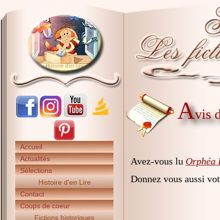
A
vis 
Accueil
Actualités
Avez-vous lu
Orphéa F
Sélections
Donnez vous aussi vot
Histoire d'en Lire
Contact
Coups de coeur
Fictions historiques