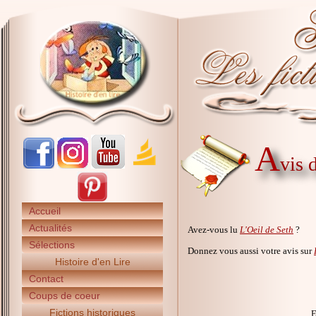
A
vis 
Accueil
Actualités
Avez-vous lu
L'Oeil de Seth
?
Sélections
Donnez vous aussi votre avis sur
Histoire d'en Lire
Contact
Coups de coeur
Fictions historiques
E