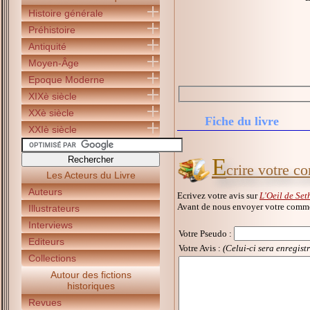
Histoire générale
Préhistoire
Antiquité
Moyen-Âge
Epoque Moderne
XIXè siècle
XXè siècle
Fiche du livre
XXIè siècle
E
crire votre c
Les Acteurs du Livre
Auteurs
Ecrivez votre avis sur
L'Oeil de Set
Avant de nous envoyer votre commen
Illustrateurs
Interviews
Votre Pseudo
:
Editeurs
Votre Avis :
(Celui-ci sera enregist
Collections
Autour des fictions
historiques
Revues