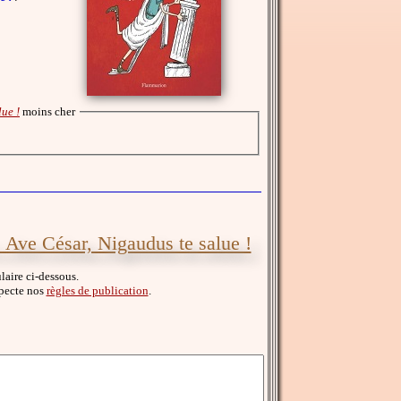
ue !
moins cher
 Ave César, Nigaudus te salue !
laire ci-dessous.
especte nos
règles de publication
.