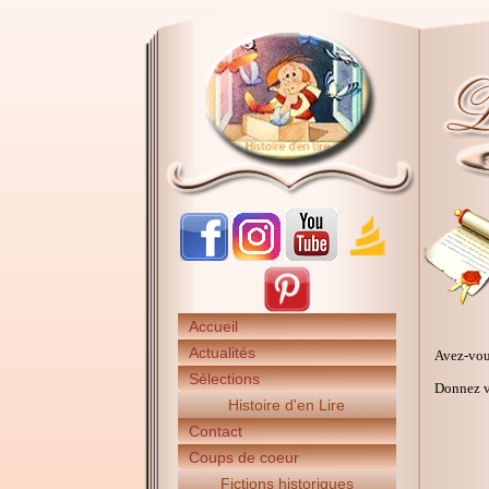
Accueil
Actualités
Avez-vou
Sélections
Donnez vo
Histoire d'en Lire
Contact
Coups de coeur
Fictions historiques