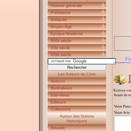
Histoire générale
Préhistoire
Antiquité
Moyen-Âge
Epoque Moderne
XIXè siècle
XXè siècle
XXIè siècle
Fi
Les Acteurs du Livre
Auteurs
Illustrateurs
Ecrivez vot
Avant de n
Interviews
Editeurs
Votre Pseu
Collections
Votre Avis 
Autour des fictions
historiques
Revues