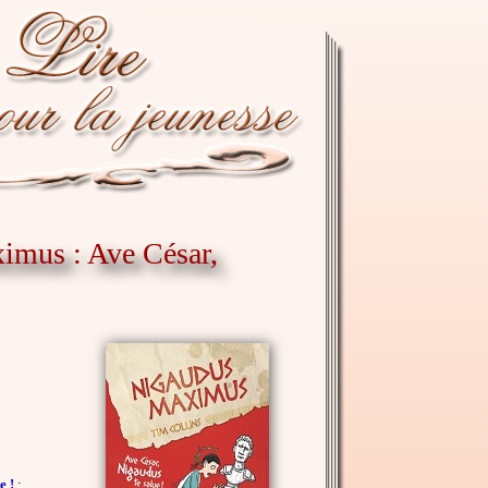
ximus : Ave César,
e !
: