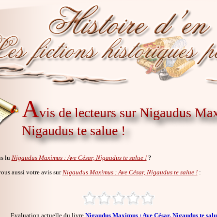
A
vis de lecteurs sur Nigaudus Ma
Nigaudus te salue !
s lu
Nigaudus Maximus : Ave César, Nigaudus te salue !
?
us aussi votre avis sur
Nigaudus Maximus : Ave César, Nigaudus te salue !
:
Evaluation actuelle du livre
Nigaudus Maximus : Ave César, Nigaudus te salu