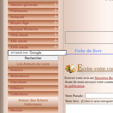
Histoire générale
Préhistoire
Antiquité
Moyen-Âge
Epoque Moderne
XIXè siècle
XXè siècle
XXIè siècle
Fiche du livre
Les Acteurs du Livre
E
crire votre 
Auteurs
Illustrateurs
Ecrivez votre avis sur
Napoléon Bo
Avant de nous envoyer votre commen
Interviews
de publication
.
Editeurs
Collections
Votre Pseudo
:
Autour des fictions
Votre Avis :
(Celui-ci sera enregist
historiques
Revues