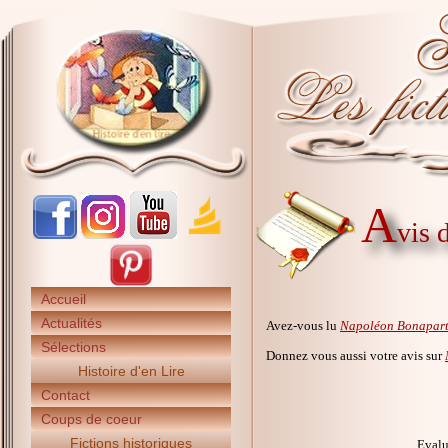
A
vis 
Accueil
Actualités
Avez-vous lu
Napoléon Bonapart
Sélections
Donnez vous aussi votre avis sur
Histoire d'en Lire
Contact
Coups de coeur
Fictions historiques
Evalu