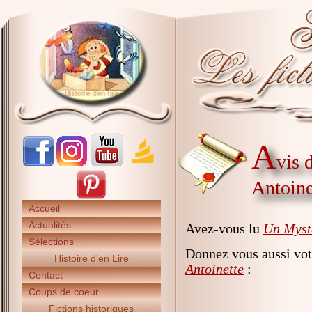
A
vis 
Antoine
Accueil
Actualités
Avez-vous lu
Un Myst
Sélections
Donnez vous aussi vot
Histoire d'en Lire
Antoinette
:
Contact
Coups de coeur
Fictions historiques