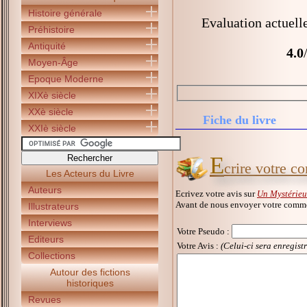
Histoire générale
Evaluation actuell
Préhistoire
Antiquité
4.0
Moyen-Âge
Epoque Moderne
XIXè siècle
XXè siècle
Fiche du livre
XXIè siècle
E
crire votre 
Les Acteurs du Livre
Auteurs
Ecrivez votre avis sur
Un Mystérieu
Avant de nous envoyer votre commen
Illustrateurs
Interviews
Votre Pseudo
:
Editeurs
Votre Avis :
(Celui-ci sera enregist
Collections
Autour des fictions
historiques
Revues