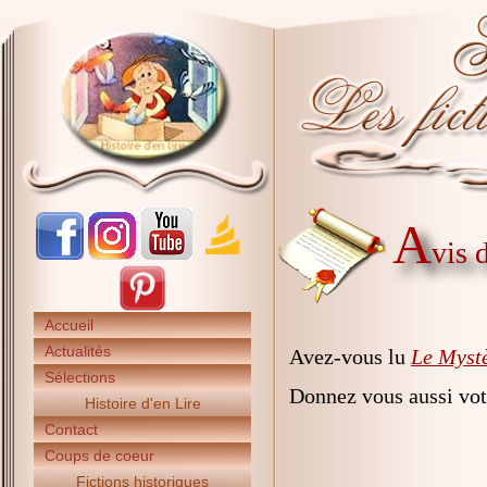
A
vis 
Accueil
Actualités
Avez-vous lu
Le Myst
Sélections
Donnez vous aussi vot
Histoire d'en Lire
Contact
Coups de coeur
Fictions historiques