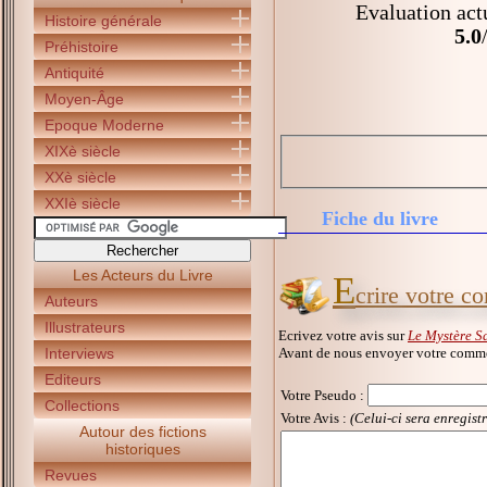
Evaluation act
Histoire générale
5.0
Préhistoire
Antiquité
Moyen-Âge
Epoque Moderne
XIXè siècle
XXè siècle
XXIè siècle
Fiche du livre
Les Acteurs du Livre
E
crire votre 
Auteurs
Illustrateurs
Ecrivez votre avis sur
Le Mystère S
Avant de nous envoyer votre commen
Interviews
Editeurs
Votre Pseudo
:
Collections
Votre Avis :
(Celui-ci sera enregist
Autour des fictions
historiques
Revues