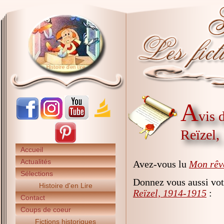
A
vis 
Reïzel,
Accueil
Actualités
Avez-vous lu
Mon rêve
Sélections
Donnez vous aussi vot
Histoire d'en Lire
Reïzel, 1914-1915
:
Contact
Coups de coeur
Fictions historiques