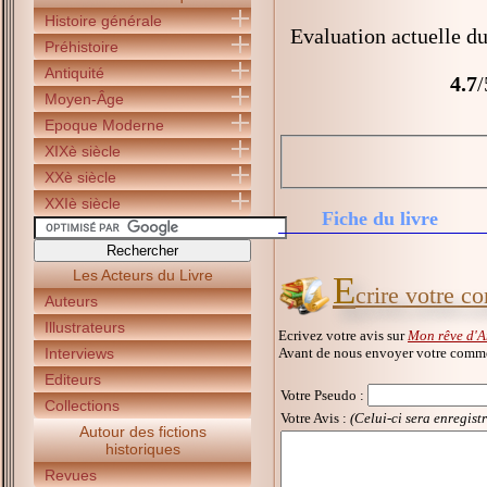
Histoire générale
Evaluation actuelle du
Préhistoire
Antiquité
4.7
/
Moyen-Âge
Epoque Moderne
XIXè siècle
XXè siècle
XXIè siècle
Fiche du livre
Les Acteurs du Livre
E
crire votre c
Auteurs
Illustrateurs
Ecrivez votre avis sur
Mon rêve d'A
Avant de nous envoyer votre commen
Interviews
Editeurs
Votre Pseudo
:
Collections
Votre Avis :
(Celui-ci sera enregist
Autour des fictions
historiques
Revues