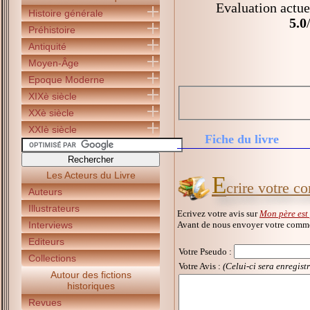
Evaluation actue
Histoire générale
5.0
Préhistoire
Antiquité
Moyen-Âge
Epoque Moderne
XIXè siècle
XXè siècle
XXIè siècle
Fiche du livre
Les Acteurs du Livre
E
crire votre c
Auteurs
Illustrateurs
Ecrivez votre avis sur
Mon père est 
Avant de nous envoyer votre commen
Interviews
Editeurs
Votre Pseudo
:
Collections
Votre Avis :
(Celui-ci sera enregist
Autour des fictions
historiques
Revues