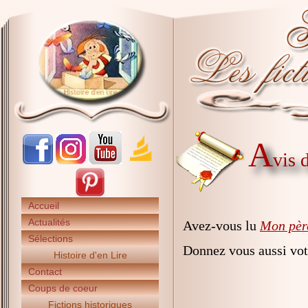
A
vis 
Accueil
Actualités
Avez-vous lu
Mon père
Sélections
Donnez vous aussi vot
Histoire d'en Lire
Contact
Coups de coeur
Fictions historiques