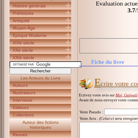
Evaluation actue
Histoire générale
3.7
/
Préhistoire
Antiquité
Moyen-Âge
Epoque Moderne
XIXè siècle
XXè siècle
XXIè siècle
Fiche du livre
Les Acteurs du Livre
E
crire votre c
Auteurs
Illustrateurs
Ecrivez votre avis sur
Moi, Gulwali,
Avant de nous envoyer votre commen
Interviews
Editeurs
Votre Pseudo
:
Collections
Votre Avis :
(Celui-ci sera enregist
Autour des fictions
historiques
Revues