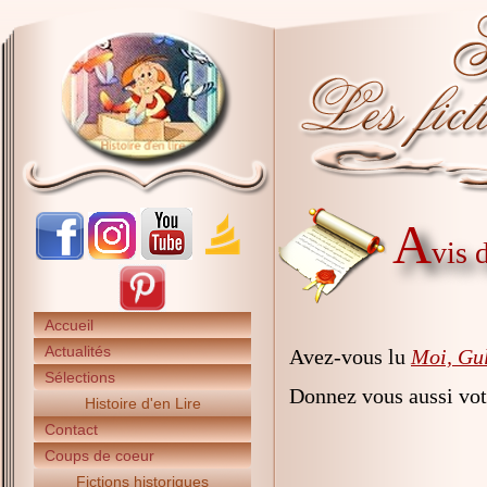
A
vis 
Accueil
Actualités
Avez-vous lu
Moi, Gul
Sélections
Donnez vous aussi vot
Histoire d'en Lire
Contact
Coups de coeur
Fictions historiques