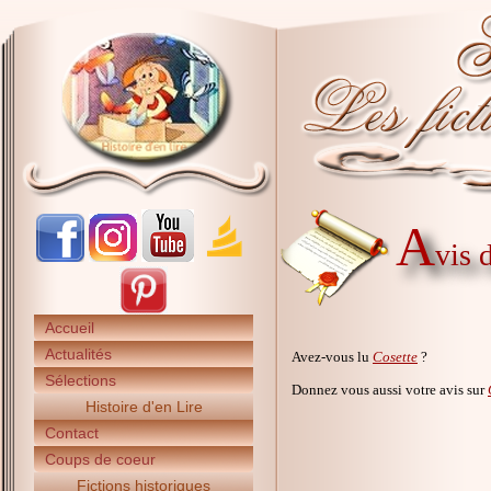
A
vis 
Accueil
Actualités
Avez-vous lu
Cosette
?
Sélections
Donnez vous aussi votre avis sur
Histoire d'en Lire
Contact
Coups de coeur
Fictions historiques