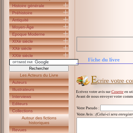
Histoire générale
Préhistoire
Antiquité
Moyen-Âge
Epoque Moderne
XIXè siècle
XXè siècle
XXIè siècle
Fiche du livre
Les Acteurs du Livre
E
crire votre c
Auteurs
Illustrateurs
Ecrivez votre avis sur
Cosette
en uti
Avant de nous envoyer votre commen
Interviews
Editeurs
Votre Pseudo
:
Collections
Votre Avis :
(Celui-ci sera enregist
Autour des fictions
historiques
Revues