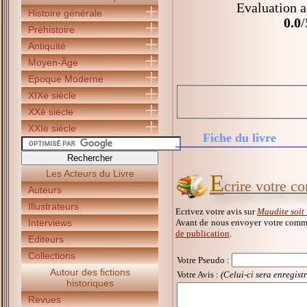
Evaluation a
Histoire générale
0.0
/
Préhistoire
Antiquité
Moyen-Âge
Epoque Moderne
XIXè siècle
XXè siècle
XXIè siècle
Fiche du livre
Les Acteurs du Livre
E
crire votre c
Auteurs
Illustrateurs
Ecrivez votre avis sur
Maudite soit 
Avant de nous envoyer votre comme
Interviews
de publication
.
Editeurs
Collections
Votre Pseudo
:
Autour des fictions
Votre Avis :
(Celui-ci sera enregist
historiques
Revues