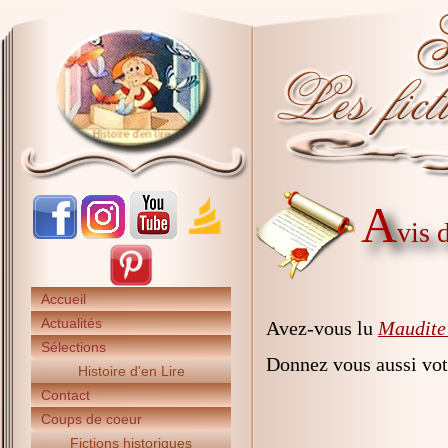
A
vis 
Accueil
Actualités
Avez-vous lu
Maudite 
Sélections
Donnez vous aussi vot
Histoire d'en Lire
Contact
Coups de coeur
Fictions historiques