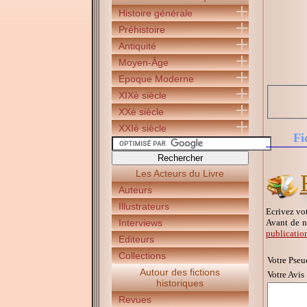
Histoire générale
Préhistoire
Antiquité
Moyen-Âge
Epoque Moderne
XIXè siècle
XXè siècle
XXIè siècle
Fi
Les Acteurs du Livre
Auteurs
Illustrateurs
Ecrivez vot
Avant de n
Interviews
publicatio
Editeurs
Collections
Votre Pseu
Autour des fictions
Votre Avis 
historiques
Revues