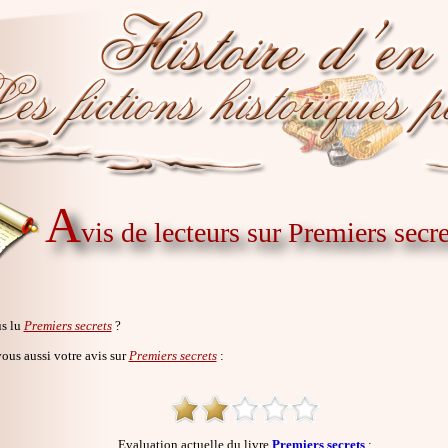
A
vis de lecteurs sur Premiers secre
s lu
Premiers secrets
?
us aussi votre avis sur
Premiers secrets
:
Evaluation actuelle du livre
Premiers secrets
: