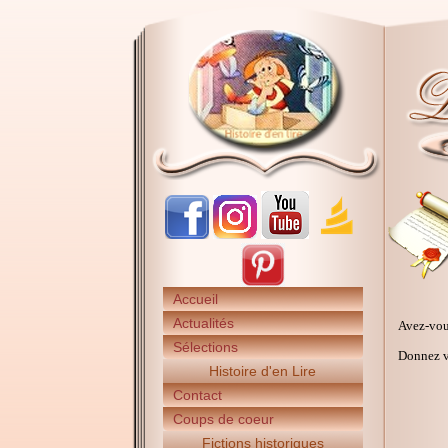
Accueil
Actualités
Avez-vou
Sélections
Donnez vo
Histoire d'en Lire
Contact
Coups de coeur
Fictions historiques