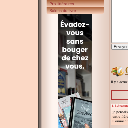
Prix littéraires
Salons du livre
Il y a actu
1. L&eacute
je pensais
entre frè
Comment a 