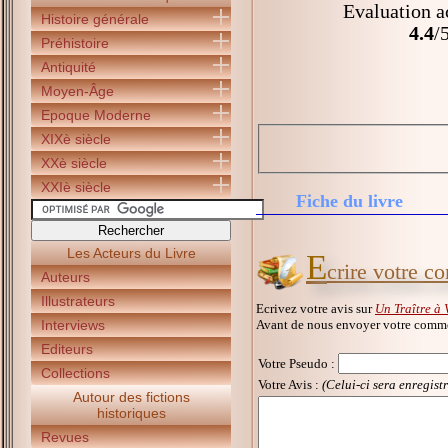
Evaluation a
Histoire générale
4.4
/
Préhistoire
Antiquité
Moyen-Âge
Epoque Moderne
XIXè siècle
XXè siècle
XXIè siècle
Fiche du livre
Les Acteurs du Livre
E
crire votre c
Auteurs
Illustrateurs
Ecrivez votre avis sur
Un Traître à 
Avant de nous envoyer votre commen
Interviews
Editeurs
Votre Pseudo
:
Collections
Votre Avis :
(Celui-ci sera enregist
Autour des fictions
historiques
Revues