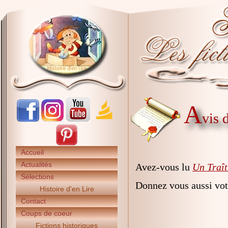
A
vis 
Accueil
Actualités
Avez-vous lu
Un Traît
Sélections
Donnez vous aussi vot
Histoire d'en Lire
Contact
Coups de coeur
Fictions historiques