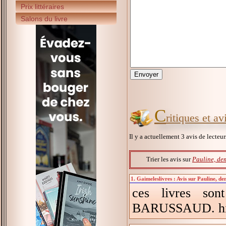
Prix littéraires
Salons du livre
C
ritiques et a
Il y a actuellement 3 avis de lecteu
Trier les avis sur
Pauline, de
1. Gaimeleslivres : Avis sur Pauline, d
ces livres son
BARUSSAUD. histor