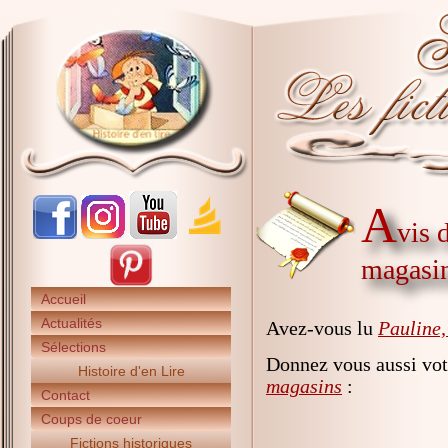
A
vis 
magasi
Accueil
Actualités
Avez-vous lu
Pauline,
Sélections
Donnez vous aussi vot
Histoire d'en Lire
magasins
:
Contact
Coups de coeur
Fictions historiques