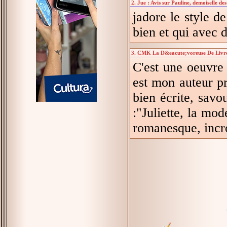
2. Jue : Avis sur Pauline, demoiselle d
jadore le style d
bien et qui avec 
3. CMK La D&eacute;voreuse De Livres 
C'est une oeuvre
est mon auteur pr
bien écrite, savou
:"Juliette, la mod
romanesque, incroy