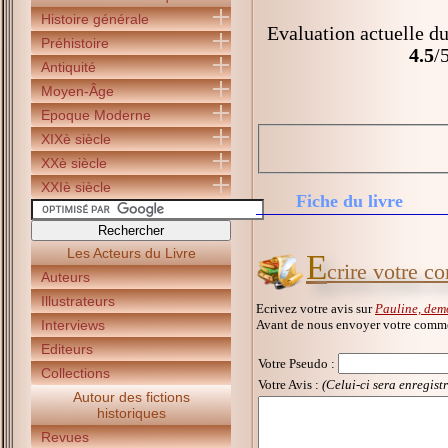
Histoire générale
Evaluation actuelle du
Préhistoire
4.5
/
Antiquité
Moyen-Âge
Epoque Moderne
XIXè siècle
XXè siècle
XXIè siècle
Fiche du livre
Les Acteurs du Livre
E
crire votre c
Auteurs
Illustrateurs
Ecrivez votre avis sur
Pauline, dem
Avant de nous envoyer votre commen
Interviews
Editeurs
Votre Pseudo
:
Collections
Votre Avis :
(Celui-ci sera enregist
Autour des fictions
historiques
Revues