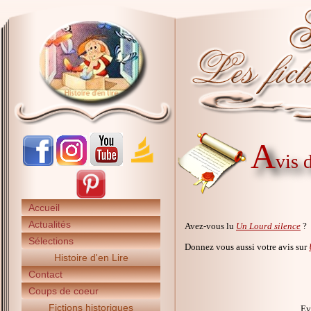
A
vis 
Accueil
Actualités
Avez-vous lu
Un Lourd silence
?
Sélections
Donnez vous aussi votre avis sur
Histoire d'en Lire
Contact
Coups de coeur
Fictions historiques
Ev