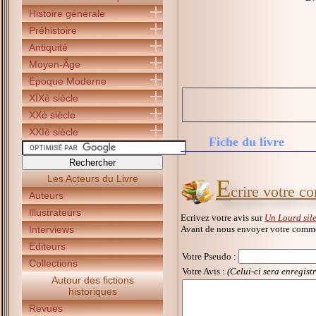
Histoire générale
Préhistoire
Antiquité
Moyen-Âge
Epoque Moderne
XIXè siècle
XXè siècle
XXIè siècle
Fiche du livre
Les Acteurs du Livre
E
crire votre c
Auteurs
Illustrateurs
Ecrivez votre avis sur
Un Lourd sil
Avant de nous envoyer votre commen
Interviews
Editeurs
Votre Pseudo
:
Collections
Votre Avis :
(Celui-ci sera enregist
Autour des fictions
historiques
Revues