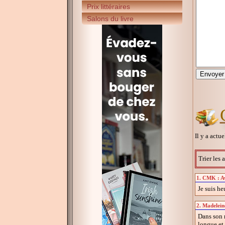
Prix littéraires
Salons du livre
Il y a actu
Trier les 
1. CMK : Av
Je suis he
2. Madeleine
Dans son 
longue et