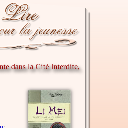
nte dans la Cité Interdite,
93
: