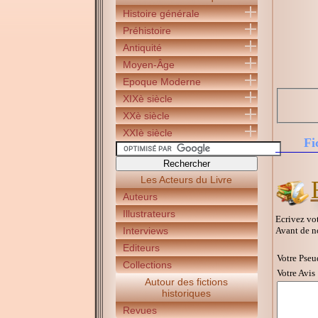
Histoire générale
Préhistoire
Antiquité
Moyen-Âge
Epoque Moderne
XIXè siècle
XXè siècle
XXIè siècle
Fi
Les Acteurs du Livre
Auteurs
Illustrateurs
Ecrivez vot
Avant de n
Interviews
Editeurs
Votre Pseu
Collections
Votre Avis 
Autour des fictions
historiques
Revues