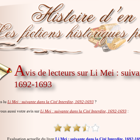
A
vis de lecteurs sur Li Mei : suiva
1692-1693
s lu
Li Mei : suivante dans la Cité Interdite, 1692-1693
?
us aussi votre avis sur
Li Mei : suivante dans la Cité Interdite, 1692-1693
:
Evaluation actuelle du livre
Li Mei : suivante dans la Cité Interdite, 1692-16