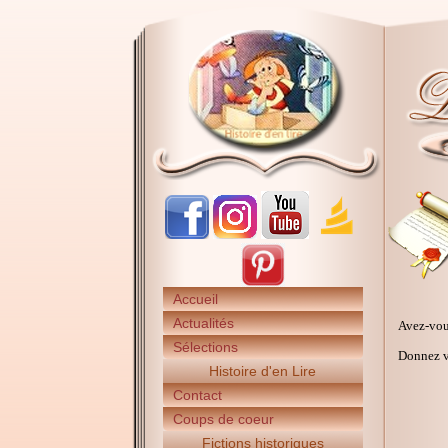
Accueil
Actualités
Avez-vou
Sélections
Donnez vo
Histoire d'en Lire
Contact
Coups de coeur
Fictions historiques