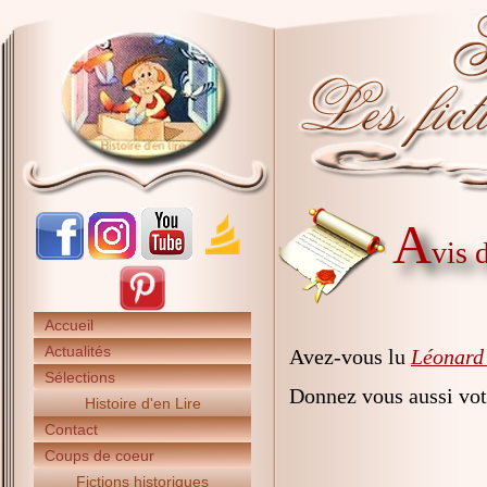
A
vis 
Accueil
Actualités
Avez-vous lu
Léonard 
Sélections
Donnez vous aussi vot
Histoire d'en Lire
Contact
Coups de coeur
Fictions historiques