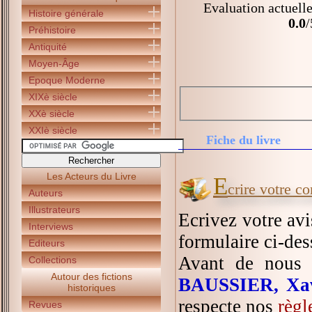
Evaluation actuelle
Histoire générale
0.0
/
Préhistoire
Antiquité
Moyen-Âge
Epoque Moderne
XIXè siècle
XXè siècle
XXIè siècle
Fiche du livre
Les Acteurs du Livre
E
crire votre c
Auteurs
Illustrateurs
Ecrivez votre av
Interviews
formulaire ci-des
Editeurs
Avant de nous 
Collections
Autour des fictions
BAUSSIER, Xav
historiques
respecte nos
règl
Revues