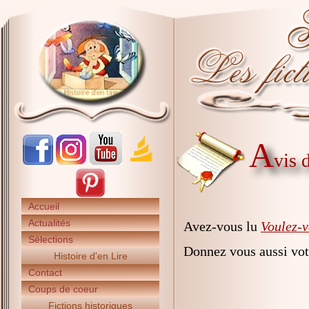
A
vis 
Accueil
Actualités
Avez-vous lu
Voulez-v
Sélections
Donnez vous aussi vot
Histoire d'en Lire
Contact
Coups de coeur
Fictions historiques