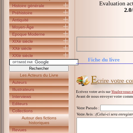
Evaluation ac
Histoire générale
2.0
Préhistoire
Antiquité
Moyen-Âge
Epoque Moderne
XIXè siècle
XXè siècle
XXIè siècle
Fiche du livre
Les Acteurs du Livre
E
crire votre c
Auteurs
Illustrateurs
Ecrivez votre avis sur
Voulez-vous 
Avant de nous envoyer votre commen
Interviews
Editeurs
Votre Pseudo
:
Collections
Votre Avis :
(Celui-ci sera enregist
Autour des fictions
historiques
Revues