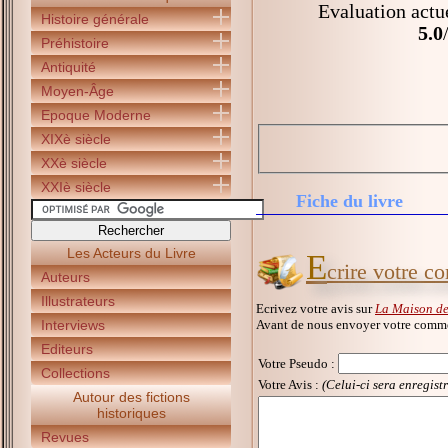
Evaluation actu
Histoire générale
5.0
Préhistoire
Antiquité
Moyen-Âge
Epoque Moderne
XIXè siècle
XXè siècle
XXIè siècle
Fiche du livre
Les Acteurs du Livre
E
crire votre 
Auteurs
Illustrateurs
Ecrivez votre avis sur
La Maison de
Avant de nous envoyer votre commen
Interviews
Editeurs
Votre Pseudo
:
Collections
Votre Avis :
(Celui-ci sera enregist
Autour des fictions
historiques
Revues