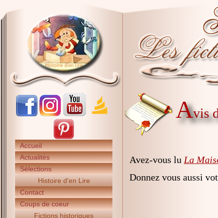
A
vis 
Accueil
Actualités
Avez-vous lu
La Mais
Sélections
Donnez vous aussi vot
Histoire d'en Lire
Contact
Coups de coeur
Fictions historiques